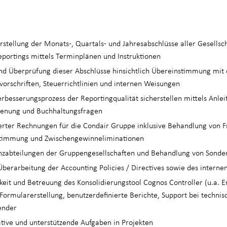
rstellung der Monats-, Quartals- und Jahresabschlüsse aller Gesellsc
portings mittels Terminplänen und Instruktionen
und Überprüfung dieser Abschlüsse hinsichtlich Übereinstimmung mit 
orschriften, Steuerrichtlinien und internen Weisungen
erbesserungsprozess der Reportingqualität sicherstellen mittels Anl
ienung und Buchhaltungsfragen
ierter Rechnungen für die Condair Gruppe inklusive Behandlung von 
timmung und Zwischengewinneliminationen
nzabteilungen der Gruppengesellschaften und Behandlung von Sonder
Überarbeitung der Accounting Policies / Directives sowie des internen
keit und Betreuung des Konsolidierungstool Cognos Controller (u.a. E
Formularerstellung, benutzerdefinierte Berichte, Support bei techni
ender
ative und unterstützende Aufgaben in Projekten