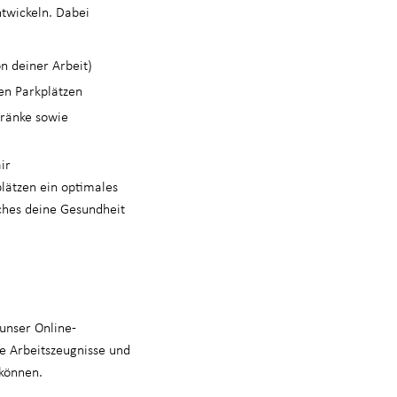
ntwickeln. Dabei
n deiner Arbeit)
en Parkplätzen
tränke sowie
ir
plätzen ein optimales
ches deine Gesundheit
unser Online-
e Arbeitszeugnisse und
 können.