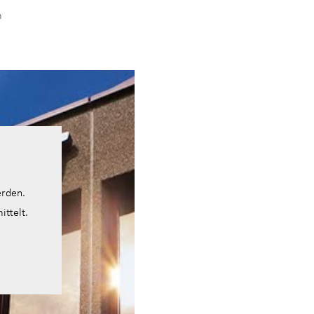
m
erden.
ttelt.