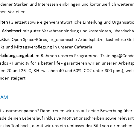
deiner Stärken und Interessen einbringen und kontinuierlich weitere
chen Vorteilen:
eiten
(Gleitzeit sowie eigenverantwortliche Einteilung und Organisatio
 Arbeitsort
mit guter Verkehrsanbindung und kostenlosen, überdacht
uktur
: Open Space-Büros, ergonomische Arbeitsplätze, kostenlose Ge
ks und Mittagsverpflegung in unserer Cafeteria
rbildungsangebot
im Rahmen unseres Programmes Trainings@Conda
dos «Humidity for a better life» garantieren wir an unseren Arbeits
en 20 und 26° C, RH zwischen 40 und 60%, CO2 unter 800 ppm), wel
nden steigert.
EAM
ut zusammenpassen? Dann freuen wir uns auf deine Bewerbung über 
ade deinen Lebenslauf inklusive Motivationsschreiben sowie relevant
er das Tool hoch, damit wir uns ein umfassendes Bild von dir machen