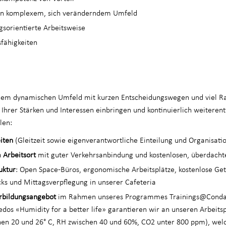
in komplexem, sich veränderndem Umfeld
gsorientierte Arbeitsweise
sfähigkeiten
einem dynamischen Umfeld mit kurzen Entscheidungswegen und viel Ra
Ihrer Stärken und Interessen einbringen und kontinuierlich weiterent
len:
eiten
(Gleitzeit sowie eigenverantwortliche Einteilung und Organisatio
 Arbeitsort
mit guter Verkehrsanbindung und kostenlosen, überdacht
uktur
: Open Space-Büros, ergonomische Arbeitsplätze, kostenlose Ge
ks und Mittagsverpflegung in unserer Cafeteria
rbildungsangebot
im Rahmen unseres Programmes Trainings@Conda
dos «Humidity for a better life» garantieren wir an unseren Arbeits
en 20 und 26° C, RH zwischen 40 und 60%, CO2 unter 800 ppm), welc