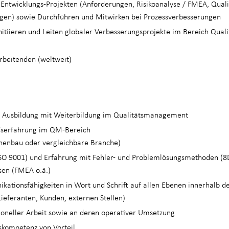
Entwicklungs-Projekten (Anforderungen, Risikoanalyse / FMEA, Qualit
gen) sowie Durchführen und Mitwirken bei Prozessverbesserungen
nitiieren und Leiten globaler Verbesserungsprojekte im Bereich Qual
rbeitenden (weltweit)
 Ausbildung mit Weiterbildung im Qualitätsmanagement
fserfahrung im QM-Bereich
nenbau oder vergleichbare Branche)
SO 9001) und Erfahrung mit Fehler- und Problemlösungsmethoden (8D/
en (FMEA o.ä.)
ationsfähigkeiten in Wort und Schrift auf allen Ebenen innerhalb de
Lieferanten, Kunden, externen Stellen)
ioneller Arbeit sowie an deren operativer Umsetzung
skompetenz von Vorteil