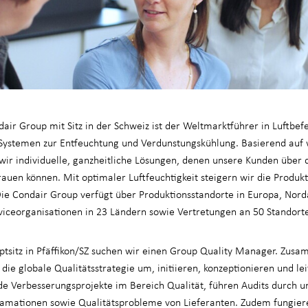
ir Group mit Sitz in der Schweiz ist der Weltmarktführer in Luftbef
 Systemen zur Entfeuchtung und Verdunstungskühlung. Basierend auf 
 wir individuelle, ganzheitliche Lösungen, denen unsere Kunden über
auen können. Mit optimaler Luftfeuchtigkeit steigern wir die Produkti
e Condair Group verfügt über Produktionsstandorte in Europa, Nor
rviceorganisationen in 23 Ländern sowie Vertretungen an 50 Standort
ptsitz in Pfäffikon/SZ suchen wir einen Group Quality Manager. Zus
die globale Qualitätsstrategie um, initiieren, konzeptionieren und le
de Verbesserungsprojekte im Bereich Qualität, führen Audits durch u
amationen sowie Qualitätsprobleme von Lieferanten. Zudem fungieren