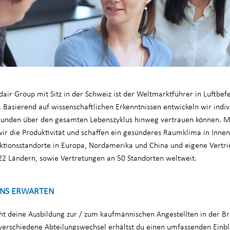
ir Group mit Sitz in der Schweiz ist der Weltmarktführer in Luftbe
Basierend auf wissenschaftlichen Erkenntnissen entwickeln wir indivi
Kunden über den gesamten Lebenszyklus hinweg vertrauen können. M
 wir die Produktivität und schaffen ein gesünderes Raumklima in Inn
ktionsstandorte in Europa, Nordamerika und China und eigene Vertri
22 Ländern, sowie Vertretungen an 50 Standorten weltweit.
UNS ERWARTEN
ht deine Ausbildung zur / zum kaufmännischen Angestellten in der Br
verschiedene Abteilungswechsel erhältst du einen umfassenden Einbli