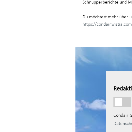
Schnupperberichte und Mu
Du möchtest mehr über u
https://condair.wistia.c
Redakti
Condair G
Datensch