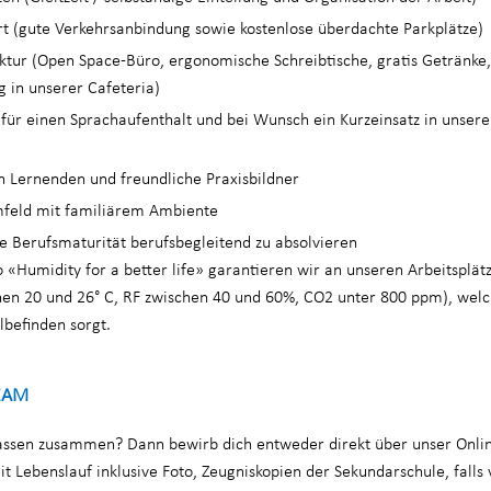
rt (gute Verkehrsanbindung sowie kostenlose überdachte Parkplätze)
tur (Open Space-Büro, ergonomische Schreibtische, gratis Getränke, 
 in unserer Cafeteria)
ür einen Sprachaufenthalt und bei Wunsch ein Kurzeinsatz in unsere
n Lernenden und freundliche Praxisbildner
mfeld mit familiärem Ambiente
ie Berufsmaturität berufsbegleitend zu absolvieren
Humidity for a better life» garantieren wir an unseren Arbeitsplät
en 20 und 26° C, RF zwischen 40 und 60%, CO2 unter 800 ppm), welc
lbefinden sorgt.
EAM
passen zusammen? Dann bewirb dich entweder direkt über unser Onl
it Lebenslauf inklusive Foto, Zeugniskopien der Sekundarschule, fall