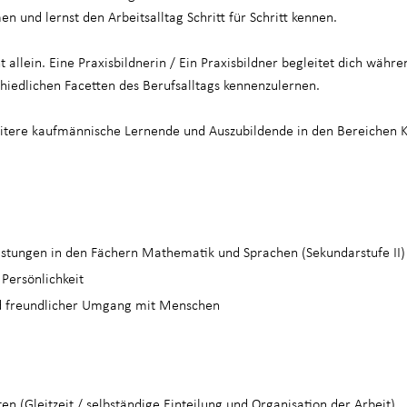
n und lernst den Arbeitsalltag Schritt für Schritt kennen.
t allein. Eine Praxisbildnerin / Ein Praxisbildner begleitet dich wäh
schiedlichen Facetten des Berufsalltags kennenzulernen.
itere kaufmännische Lernende und Auszubildende in den Bereichen K
eistungen in den Fächern Mathematik und Sprachen (Sekundarstufe II)
 Persönlichkeit
nd freundlicher Umgang mit Menschen
ten (Gleitzeit / selbständige Einteilung und Organisation der Arbeit)