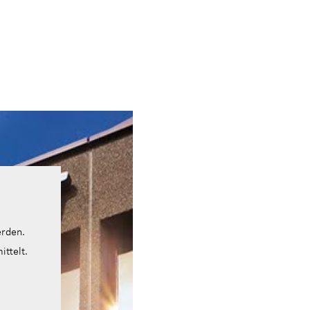
erden.
ttelt.